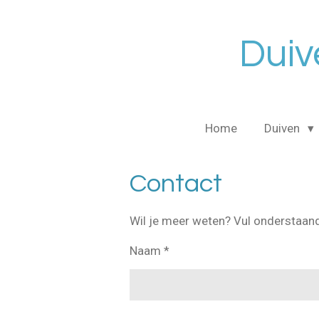
Ga
direct
Duiv
naar
de
hoofdinhoud
Home
Duiven
Contact
Wil je meer weten? Vul onderstaand
Naam *