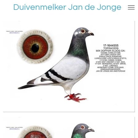
Duivenmelker Jan de Jonge
Ga
direct
naar
de
hoofdinhoud