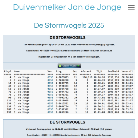
Duivenmelker Jan de Jonge
Ga
direct
naar
De Stormvogels 2025
de
hoofdinhoud