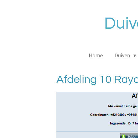
Ga
direct
Duiv
naar
de
hoofdinhoud
Home
Duiven
Afdeling 10 Ray