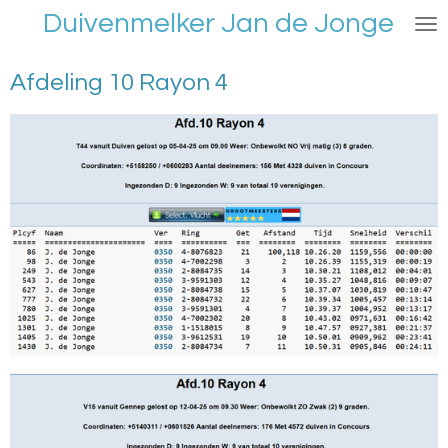
Duivenmelker Jan de Jonge
Ga
direct
naar
Afdeling 10 Rayon 4
de
hoofdinhoud